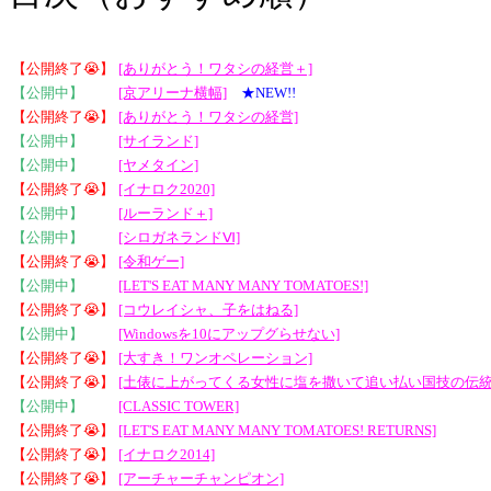
【公開終了😭】
[ありがとう！ワタシの経営＋]
【公開中】
[京アリーナ横幅]
★NEW!!
【公開終了😭】
[ありがとう！ワタシの経営]
【公開中】
[サイランド]
【公開中】
[ヤメタイン]
【公開終了😭】
[イナロク2020]
【公開中】
[ルーランド＋]
【公開中】
[シロガネランドⅥ]
【公開終了😭】
[令和ゲー]
【公開中】
[LET'S EAT MANY MANY TOMATOES!]
【公開終了😭】
[コウレイシャ、子をはねる]
【公開中】
[Windowsを10にアップグらせない]
【公開終了😭】
[大すき！ワンオペレーション]
【公開終了😭】
[土俵に上がってくる女性に塩を撒いて追い払い国技の伝統
【公開中】
[CLASSIC TOWER]
【公開終了😭】
[LET'S EAT MANY MANY TOMATOES! RETURNS]
【公開終了😭】
[イナロク2014]
【公開終了😭】
[アーチャーチャンピオン]