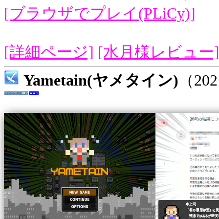
[ブラウザでプレイ(PLiCy)]
[詳細ページ]
[水月様レビュー
Yametain(ヤメタイン)
（20