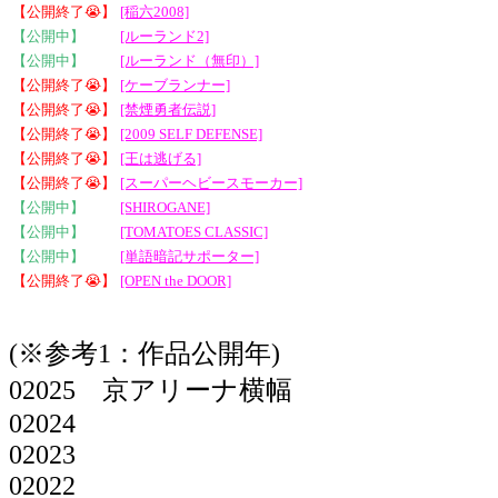
【公開終了😭】
[稲六2008]
【公開中】
[ルーランド2]
【公開中】
[ルーランド（無印）]
【公開終了😭】
[ケーブランナー]
【公開終了😭】
[禁煙勇者伝説]
【公開終了😭】
[2009 SELF DEFENSE]
【公開終了😭】
[王は逃げる]
【公開終了😭】
[スーパーヘビースモーカー]
【公開中】
[SHIROGANE]
【公開中】
[TOMATOES CLASSIC]
【公開中】
[単語暗記サポーター]
【公開終了😭】
[OPEN the DOOR]
(※参考1：作品公開年)
02025 京アリーナ横幅
02024
02023
02022