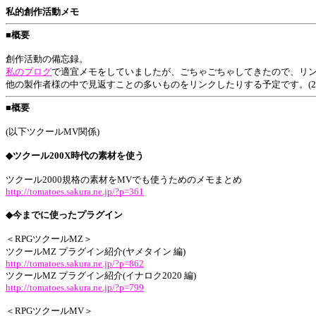
私的創作活動メモ
■概要
創作活動の備忘録。
私のブログ
で適宜メモをしていましたが、ごちゃごちゃしてきたので、リ
他の製作者様の中で見返すことの多いものをリンクしたりする予定です。(2018/
■概要
(以下ツクールMV関係)
◆ツクール200X時代の素材を使う
ツクール2000規格の素材をMVでも使うためのメモまとめ
http://tomatoes.sakura.ne.jp/?p=361
◆今までに使ったプラグイン
＜RPGツクールMZ＞
ツクールMZ プラグイン紹介(ヤメタイン 編)
http://tomatoes.sakura.ne.jp/?p=862
ツクールMZ プラグイン紹介(イナロク2020 編)
http://tomatoes.sakura.ne.jp/?p=799
＜RPGツクールMV＞