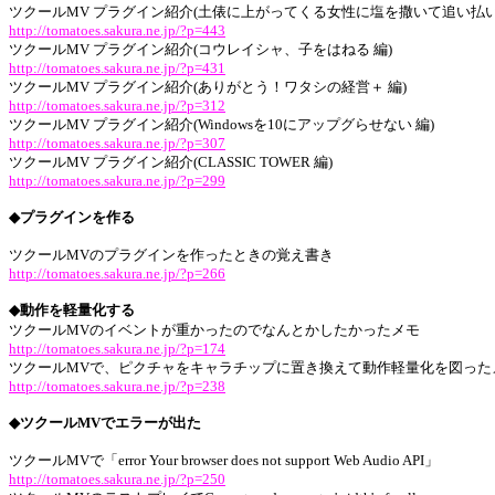
ツクールMV プラグイン紹介(土俵に上がってくる女性に塩を撒いて追い払い
http://tomatoes.sakura.ne.jp/?p=443
ツクールMV プラグイン紹介(コウレイシャ、子をはねる 編)
http://tomatoes.sakura.ne.jp/?p=431
ツクールMV プラグイン紹介(ありがとう！ワタシの経営＋ 編)
http://tomatoes.sakura.ne.jp/?p=312
ツクールMV プラグイン紹介(Windowsを10にアップグらせない 編)
http://tomatoes.sakura.ne.jp/?p=307
ツクールMV プラグイン紹介(CLASSIC TOWER 編)
http://tomatoes.sakura.ne.jp/?p=299
◆プラグインを作る
ツクールMVのプラグインを作ったときの覚え書き
http://tomatoes.sakura.ne.jp/?p=266
◆動作を軽量化する
ツクールMVのイベントが重かったのでなんとかしたかったメモ
http://tomatoes.sakura.ne.jp/?p=174
ツクールMVで、ピクチャをキャラチップに置き換えて動作軽量化を図った
http://tomatoes.sakura.ne.jp/?p=238
◆ツクールMVでエラーが出た
ツクールMVで「error Your browser does not support Web Audio API」
http://tomatoes.sakura.ne.jp/?p=250