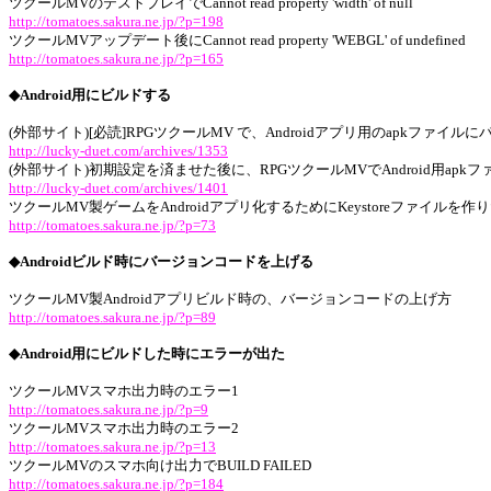
ツクールMVのテストプレイでCannot read property 'width' of null
http://tomatoes.sakura.ne.jp/?p=198
ツクールMVアップデート後にCannot read property 'WEBGL' of undefined
http://tomatoes.sakura.ne.jp/?p=165
◆Android用にビルドする
(外部サイト)[必読]RPGツクールMV で、Androidアプリ用のapkファ
http://lucky-duet.com/archives/1353
(外部サイト)初期設定を済ませた後に、RPGツクールMVでAndroid用apk
http://lucky-duet.com/archives/1401
ツクールMV製ゲームをAndroidアプリ化するためにKeystoreファイルを作
http://tomatoes.sakura.ne.jp/?p=73
◆Androidビルド時にバージョンコードを上げる
ツクールMV製Androidアプリビルド時の、バージョンコードの上げ方
http://tomatoes.sakura.ne.jp/?p=89
◆Android用にビルドした時にエラーが出た
ツクールMVスマホ出力時のエラー1
http://tomatoes.sakura.ne.jp/?p=9
ツクールMVスマホ出力時のエラー2
http://tomatoes.sakura.ne.jp/?p=13
ツクールMVのスマホ向け出力でBUILD FAILED
http://tomatoes.sakura.ne.jp/?p=184